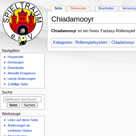
Seite
Diskussion
Bearbeiten
Versions
Chiadamooyr
Zur
Zur
Chiadamooyr
ist ein freies Fantasy-Rollenspie
Navigation
Suche
springen
springen
Kategorien
:
Rollenspielsystem
Chiadamooyr
Navigation
Hauptseite
Demiurgon
Downloads
Aktuelle Ereignisse
Letzte Änderungen
Zufällige Seite
Suche
Werkzeuge
Links auf diese Seite
Änderungen an
verlinkten Seiten