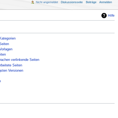
Nicht angemeldet
Diskussionsseite
Beiträge
Anmelden
Hilfe
 Kategorien
Seiten
 Vorlagen
iten
rachen verlinkende Seiten
rbeitete Seiten
gsten Versionen
n