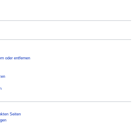
rn oder entfernen
zen
n
nkten Seiten
ngen