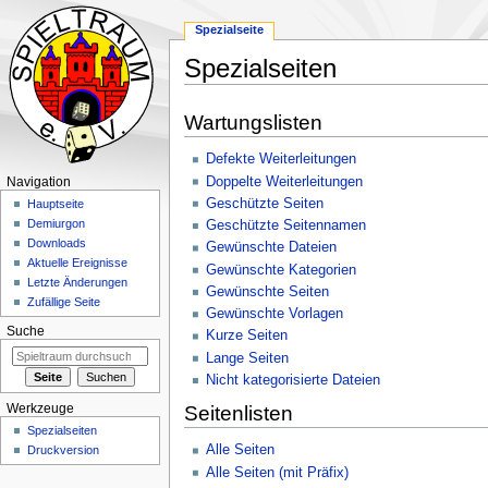
Spezialseite
Spezialseiten
Zur
Zur
Wartungslisten
Navigation
Suche
springen
springen
Defekte Weiterleitungen
Doppelte Weiterleitungen
Navigation
Geschützte Seiten
Hauptseite
Demiurgon
Geschützte Seitennamen
Downloads
Gewünschte Dateien
Aktuelle Ereignisse
Gewünschte Kategorien
Letzte Änderungen
Gewünschte Seiten
Zufällige Seite
Gewünschte Vorlagen
Suche
Kurze Seiten
Lange Seiten
Nicht kategorisierte Dateien
Werkzeuge
Seitenlisten
Spezialseiten
Alle Seiten
Druckversion
Alle Seiten (mit Präfix)