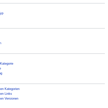
yp
n
 Kategorie
e
ng
ten Kategorien
ten Links
ten Versionen