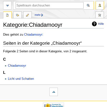
mehr
Kategorie:Chiadamooyr
Hilfe
Zur
Zur
Dies gehört zu
Chiadamooyr
:
Navigation
Suche
Seiten in der Kategorie „Chiadamooyr“
springen
springen
Folgende 2 Seiten sind in dieser Kategorie, von 2 insgesamt.
C
Chiadamooyr
L
Licht und Schatten