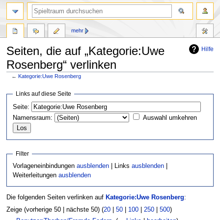
mehr
Seiten, die auf „Kategorie:Uwe
Hilfe
Rosenberg“ verlinken
←
Kategorie:Uwe Rosenberg
Zur
Zur
Links auf diese Seite
Navigation
Suche
Seite:
springen
springen
Namensraum:
Auswahl umkehren
Filter
Vorlageneinbindungen
ausblenden
| Links
ausblenden
|
Weiterleitungen
ausblenden
Die folgenden Seiten verlinken auf
Kategorie:Uwe Rosenberg
:
Zeige (vorherige 50 | nächste 50) (
20
|
50
|
100
|
250
|
500
)