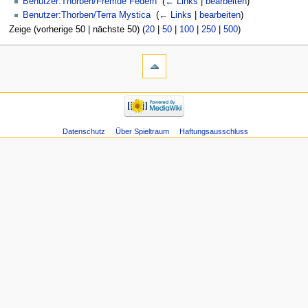
Benutzer:Thorben/Fremde Federn
‎
(
← Links
|
bearbeiten
)
Benutzer:Thorben/Terra Mystica
‎
(
← Links
|
bearbeiten
)
Zeige (vorherige 50 | nächste 50) (
20
|
50
|
100
|
250
|
500
)
Datenschutz
Über Spieltraum
Haftungsausschluss