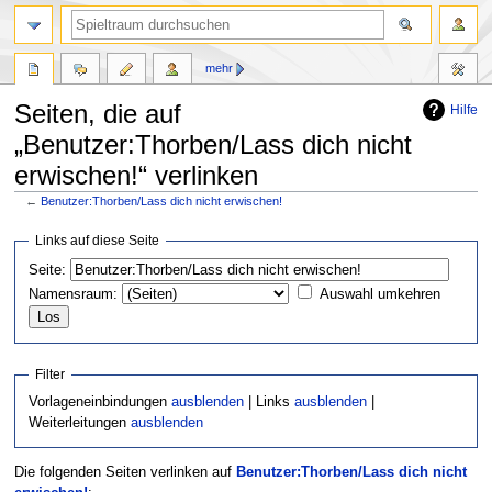
mehr
Seiten, die auf
Hilfe
„Benutzer:Thorben/Lass dich nicht
erwischen!“ verlinken
←
Benutzer:Thorben/Lass dich nicht erwischen!
Zur
Zur
Links auf diese Seite
Navigation
Suche
Seite:
springen
springen
Namensraum:
Auswahl umkehren
Filter
Vorlageneinbindungen
ausblenden
| Links
ausblenden
|
Weiterleitungen
ausblenden
Die folgenden Seiten verlinken auf
Benutzer:Thorben/Lass dich nicht