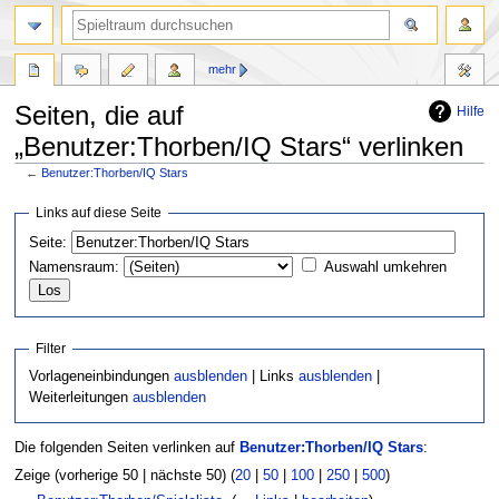
mehr
Seiten, die auf
Hilfe
„Benutzer:Thorben/IQ Stars“ verlinken
←
Benutzer:Thorben/IQ Stars
Zur
Zur
Links auf diese Seite
Navigation
Suche
Seite:
springen
springen
Namensraum:
Auswahl umkehren
Filter
Vorlageneinbindungen
ausblenden
| Links
ausblenden
|
Weiterleitungen
ausblenden
Die folgenden Seiten verlinken auf
Benutzer:Thorben/IQ Stars
:
Zeige (vorherige 50 | nächste 50) (
20
|
50
|
100
|
250
|
500
)