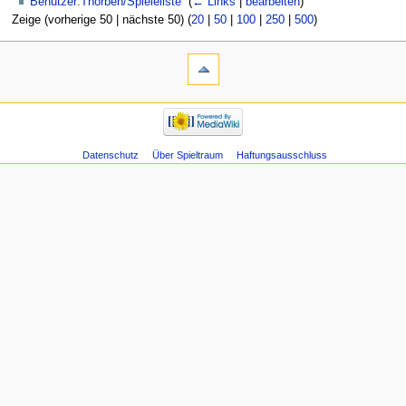
Benutzer:Thorben/Spieleliste
‎
(
← Links
|
bearbeiten
)
Zeige (vorherige 50 | nächste 50) (
20
|
50
|
100
|
250
|
500
)
Datenschutz
Über Spieltraum
Haftungsausschluss