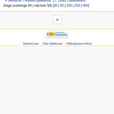
Benutzer:Thorben/Spieleliste
‎
(
← Links
|
bearbeiten
)
Zeige (vorherige 50 | nächste 50) (
20
|
50
|
100
|
250
|
500
)
Datenschutz
Über Spieltraum
Haftungsausschluss