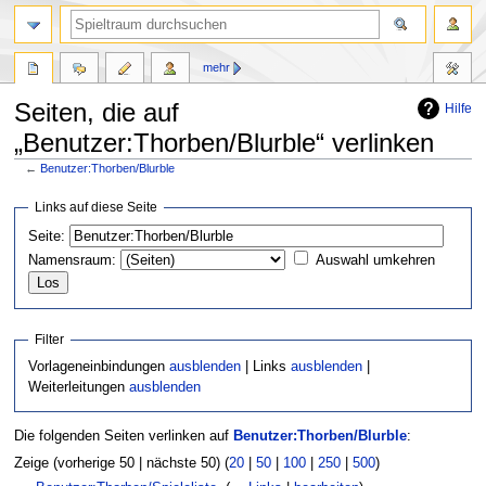
mehr
Seiten, die auf
Hilfe
„Benutzer:Thorben/Blurble“ verlinken
←
Benutzer:Thorben/Blurble
Zur
Zur
Links auf diese Seite
Navigation
Suche
Seite:
springen
springen
Namensraum:
Auswahl umkehren
Filter
Vorlageneinbindungen
ausblenden
| Links
ausblenden
|
Weiterleitungen
ausblenden
Die folgenden Seiten verlinken auf
Benutzer:Thorben/Blurble
:
Zeige (vorherige 50 | nächste 50) (
20
|
50
|
100
|
250
|
500
)