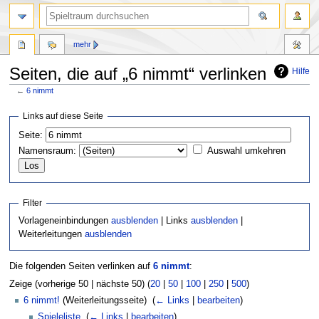
mehr
Seiten, die auf „6 nimmt“ verlinken
Hilfe
←
6 nimmt
Zur
Zur
Links auf diese Seite
Navigation
Suche
Seite:
springen
springen
Namensraum:
Auswahl umkehren
Filter
Vorlageneinbindungen
ausblenden
| Links
ausblenden
|
Weiterleitungen
ausblenden
Die folgenden Seiten verlinken auf
6 nimmt
:
Zeige (vorherige 50 | nächste 50) (
20
|
50
|
100
|
250
|
500
)
6 nimmt!
(Weiterleitungsseite) ‎
(
← Links
|
bearbeiten
)
Spieleliste
‎
(
← Links
|
bearbeiten
)