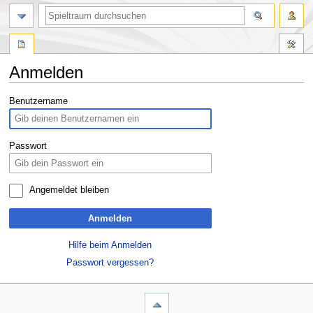
Anmelden
Zur
Zur
Benutzername
Navigation
Suche
springen
springen
Passwort
Angemeldet bleiben
Anmelden
Hilfe beim Anmelden
Passwort vergessen?