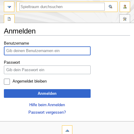
Anmelden
Zur
Zur
Benutzername
Navigation
Suche
springen
springen
Passwort
Angemeldet bleiben
Anmelden
Hilfe beim Anmelden
Passwort vergessen?