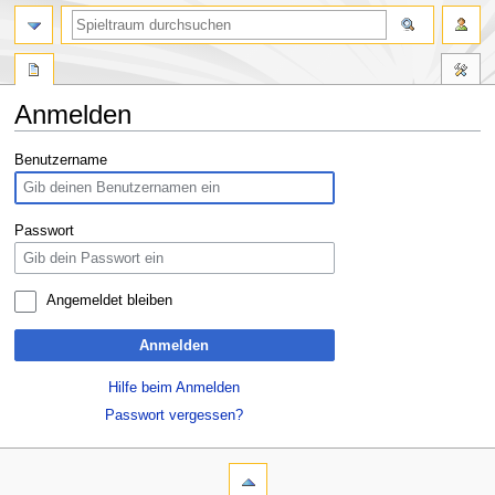
Anmelden
Zur
Zur
Benutzername
Navigation
Suche
springen
springen
Passwort
Angemeldet bleiben
Anmelden
Hilfe beim Anmelden
Passwort vergessen?