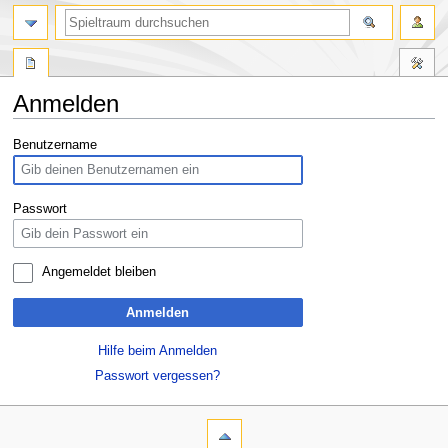
Anmelden
Zur
Zur
Benutzername
Navigation
Suche
springen
springen
Passwort
Angemeldet bleiben
Anmelden
Hilfe beim Anmelden
Passwort vergessen?