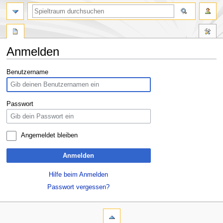
Anmelden
Zur
Zur
Benutzername
Navigation
Suche
springen
springen
Passwort
Angemeldet bleiben
Anmelden
Hilfe beim Anmelden
Passwort vergessen?