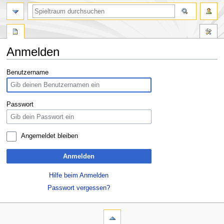
Anmelden
Zur
Zur
Benutzername
Navigation
Suche
springen
springen
Passwort
Angemeldet bleiben
Anmelden
Hilfe beim Anmelden
Passwort vergessen?