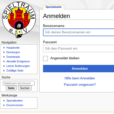
Spezialseite
Anmelden
Zur
Zur
Benutzername
Navigation
Suche
springen
springen
Passwort
Navigation
Hauptseite
Demiurgon
Downloads
Angemeldet bleiben
Aktuelle Ereignisse
Letzte Änderungen
Anmelden
Zufällige Seite
Suche
Hilfe beim Anmelden
Passwort vergessen?
Werkzeuge
Spezialseiten
Druckversion