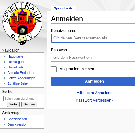
Spezialseite
Anmelden
Zur
Zur
Benutzername
Navigation
Suche
springen
springen
Passwort
Navigation
Hauptseite
Demiurgon
Downloads
Angemeldet bleiben
Aktuelle Ereignisse
Letzte Änderungen
Anmelden
Zufällige Seite
Suche
Hilfe beim Anmelden
Passwort vergessen?
Werkzeuge
Spezialseiten
Druckversion