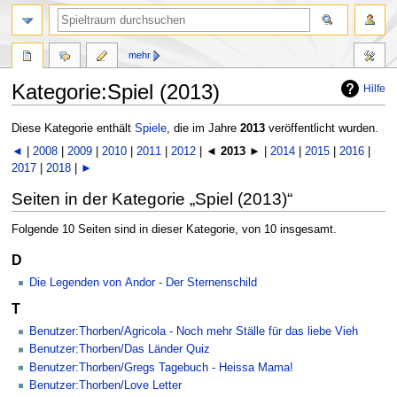
mehr
Kategorie:Spiel (2013)
Hilfe
Zur
Zur
Diese Kategorie enthält
Spiele
, die im Jahre
2013
veröffentlicht wurden.
Navigation
Suche
◄
|
2008
|
2009
|
2010
|
2011
|
2012
| ◄
2013
► |
2014
|
2015
|
2016
|
springen
springen
2017
|
2018
|
►
Seiten in der Kategorie „Spiel (2013)“
Folgende 10 Seiten sind in dieser Kategorie, von 10 insgesamt.
D
Die Legenden von Andor - Der Sternenschild
T
Benutzer:Thorben/Agricola - Noch mehr Ställe für das liebe Vieh
Benutzer:Thorben/Das Länder Quiz
Benutzer:Thorben/Gregs Tagebuch - Heissa Mama!
Benutzer:Thorben/Love Letter