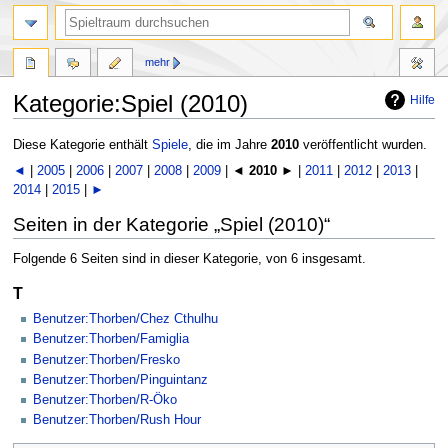
mehr
Kategorie:Spiel (2010)
Hilfe
Zur
Zur
Diese Kategorie enthält
Spiele
, die im Jahre
2010
veröffentlicht wurden.
Navigation
Suche
◄
|
2005
|
2006
|
2007
|
2008
|
2009
| ◄
2010
► |
2011
|
2012
|
2013
|
springen
springen
2014
|
2015
|
►
Seiten in der Kategorie „Spiel (2010)“
Folgende 6 Seiten sind in dieser Kategorie, von 6 insgesamt.
T
Benutzer:Thorben/Chez Cthulhu
Benutzer:Thorben/Famiglia
Benutzer:Thorben/Fresko
Benutzer:Thorben/Pinguintanz
Benutzer:Thorben/R-Öko
Benutzer:Thorben/Rush Hour