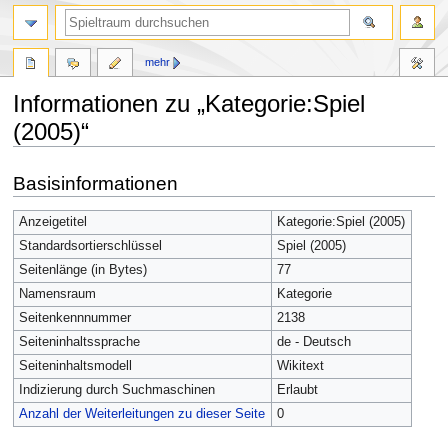
mehr
Informationen zu „Kategorie:Spiel
(2005)“
Zur
Zur
Basisinformationen
Navigation
Suche
springen
springen
Anzeigetitel
Kategorie:Spiel (2005)
Standardsortierschlüssel
Spiel (2005)
Seitenlänge (in Bytes)
77
Namensraum
Kategorie
Seitenkennnummer
2138
Seiteninhaltssprache
de - Deutsch
Seiteninhaltsmodell
Wikitext
Indizierung durch Suchmaschinen
Erlaubt
Anzahl der Weiterleitungen zu dieser Seite
0