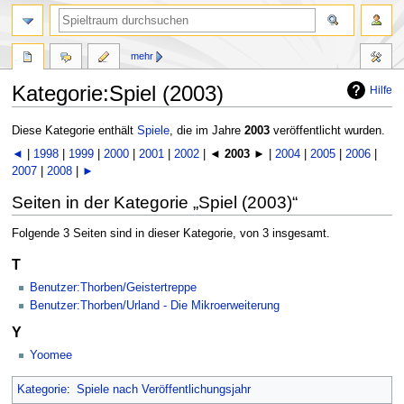
mehr
Kategorie:Spiel (2003)
Hilfe
Zur
Zur
Diese Kategorie enthält
Spiele
, die im Jahre
2003
veröffentlicht wurden.
Navigation
Suche
◄
|
1998
|
1999
|
2000
|
2001
|
2002
| ◄
2003
► |
2004
|
2005
|
2006
|
springen
springen
2007
|
2008
|
►
Seiten in der Kategorie „Spiel (2003)“
Folgende 3 Seiten sind in dieser Kategorie, von 3 insgesamt.
T
Benutzer:Thorben/Geistertreppe
Benutzer:Thorben/Urland - Die Mikroerweiterung
Y
Yoomee
Kategorie
:
Spiele nach Veröffentlichungsjahr