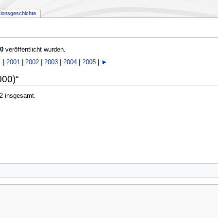
sionsgeschichte
0
veröffentlicht wurden.
 |
2001
|
2002
|
2003
|
2004
|
2005
|
►
000)“
 2 insgesamt.