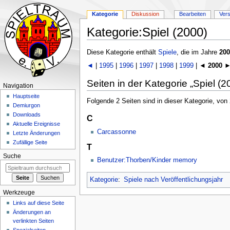
Kategorie
Diskussion
Bearbeiten
Ver
Kategorie:Spiel (2000)
Zur
Zur
Diese Kategorie enthält
Spiele
, die im Jahre
200
Navigation
Suche
◄
|
1995
|
1996
|
1997
|
1998
|
1999
| ◄
2000
►
springen
springen
Seiten in der Kategorie „Spiel (2
Navigation
Hauptseite
Folgende 2 Seiten sind in dieser Kategorie, von
Demiurgon
Downloads
C
Aktuelle Ereignisse
Carcassonne
Letzte Änderungen
Zufällige Seite
T
Suche
Benutzer:Thorben/Kinder memory
Kategorie
:
Spiele nach Veröffentlichungsjahr
Werkzeuge
Links auf diese Seite
Änderungen an
verlinkten Seiten