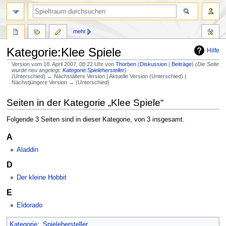
mehr
Kategorie:Klee Spiele
Hilfe
Version vom 18. April 2007, 08:22 Uhr von
Thorben
(
Diskussion
|
Beiträge
)
(Die Seite
wurde neu angelegt:
Kategorie:Spielehersteller
)
(Unterschied) ← Nächstältere Version | Aktuelle Version (Unterschied) |
Nächstjüngere Version → (Unterschied)
Zur
Zur
Seiten in der Kategorie „Klee Spiele“
Navigation
Suche
springen
springen
Folgende 3 Seiten sind in dieser Kategorie, von 3 insgesamt.
A
Aladdin
D
Der kleine Hobbit
E
Eldorado
Kategorie
:
Spielehersteller