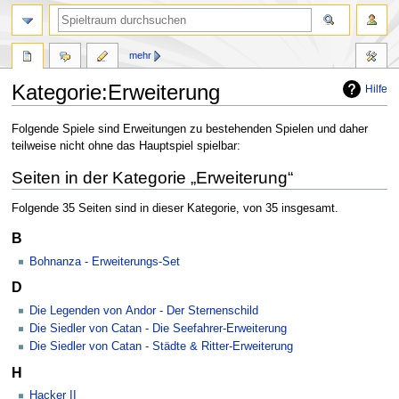
mehr
Kategorie:Erweiterung
Hilfe
Zur
Zur
Folgende Spiele sind Erweitungen zu bestehenden Spielen und daher
Navigation
Suche
teilweise nicht ohne das Hauptspiel spielbar:
springen
springen
Seiten in der Kategorie „Erweiterung“
Folgende 35 Seiten sind in dieser Kategorie, von 35 insgesamt.
B
Bohnanza - Erweiterungs-Set
D
Die Legenden von Andor - Der Sternenschild
Die Siedler von Catan - Die Seefahrer-Erweiterung
Die Siedler von Catan - Städte & Ritter-Erweiterung
H
Hacker II