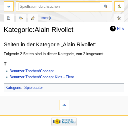
mehr
Kategorie:Alain Rivollet
Hilfe
Zur
Zur
Seiten in der Kategorie „Alain Rivollet“
Navigation
Suche
springen
springen
Folgende 2 Seiten sind in dieser Kategorie, von 2 insgesamt.
T
Benutzer:Thorben/Concept
Benutzer:Thorben/Concept Kids - Tiere
Kategorie
:
Spieleautor