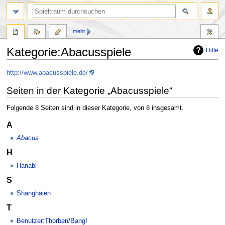
mehr
Kategorie:Abacusspiele
Hilfe
Zur
Zur
http://www.abacusspiele.de/
Navigation
Suche
Seiten in der Kategorie „Abacusspiele“
springen
springen
Folgende 8 Seiten sind in dieser Kategorie, von 8 insgesamt.
A
Abacus
H
Hanabi
S
Shanghaien
T
Benutzer:Thorben/Bang!