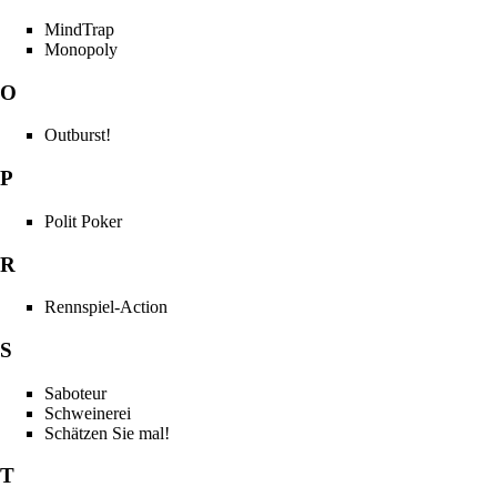
MindTrap
Monopoly
O
Outburst!
P
Polit Poker
R
Rennspiel-Action
S
Saboteur
Schweinerei
Schätzen Sie mal!
T