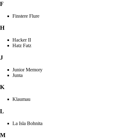
F
Finstere Flure
H
Hacker II
Hatz Fatz
J
Junior Memory
Junta
K
Klaumau
L
La Isla Bohnita
M