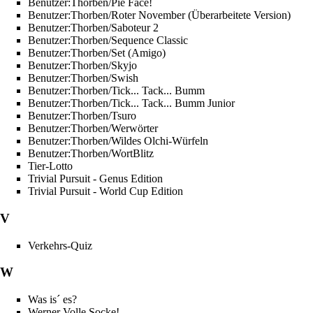
Benutzer:Thorben/Pie Face!
Benutzer:Thorben/Roter November (Überarbeitete Version)
Benutzer:Thorben/Saboteur 2
Benutzer:Thorben/Sequence Classic
Benutzer:Thorben/Set (Amigo)
Benutzer:Thorben/Skyjo
Benutzer:Thorben/Swish
Benutzer:Thorben/Tick... Tack... Bumm
Benutzer:Thorben/Tick... Tack... Bumm Junior
Benutzer:Thorben/Tsuro
Benutzer:Thorben/Werwörter
Benutzer:Thorben/Wildes Olchi-Würfeln
Benutzer:Thorben/WortBlitz
Tier-Lotto
Trivial Pursuit - Genus Edition
Trivial Pursuit - World Cup Edition
V
Verkehrs-Quiz
W
Was is´ es?
Werner Volle Socke!