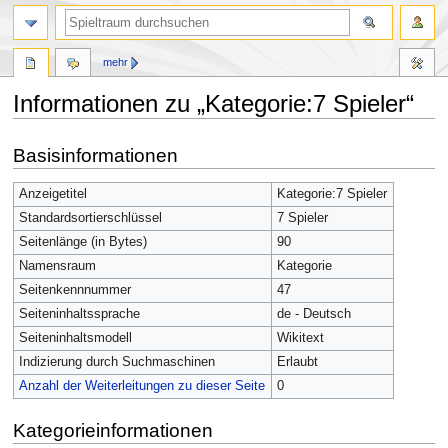
mehr
Informationen zu „Kategorie:7 Spieler“
Zur
Zur
Basisinformationen
Navigation
Suche
springen
springen
Anzeigetitel
Kategorie:7 Spieler
Standardsortierschlüssel
7 Spieler
Seitenlänge (in Bytes)
90
Namensraum
Kategorie
Seitenkennnummer
47
Seiteninhaltssprache
de - Deutsch
Seiteninhaltsmodell
Wikitext
Indizierung durch Suchmaschinen
Erlaubt
Anzahl der Weiterleitungen zu dieser Seite
0
Kategorieinformationen