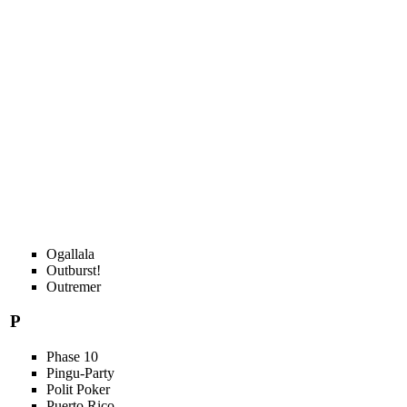
Ogallala
Outburst!
Outremer
P
Phase 10
Pingu-Party
Polit Poker
Puerto Rico