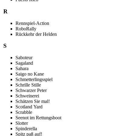
R
Rennspiel-Action
RoboRally
Rückkehr der Helden
S
Saboteur
Sagaland
Sahara
Saigo no Kane
Schmetterlingsspiel
Schrille Stille
Schwarzer Peter
Schweinerei
Schätzen Sie mal!
Scotland Yard
Scrabble
Seenot im Rettungsboot
Slotter
Spinderella
Spitz paß auf!