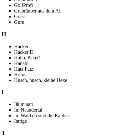
GolfProfi
Grabräuber aus dem All
Grass
Guru
H
Hacker
Hacker II
Hallo, Paket!
Hanabi
Hatz Fatz
Horus
Husch, husch, kleine Hexe
I
Illuminati
Im Neandertal
Im Wald da sind die Räuber
Intrige
J