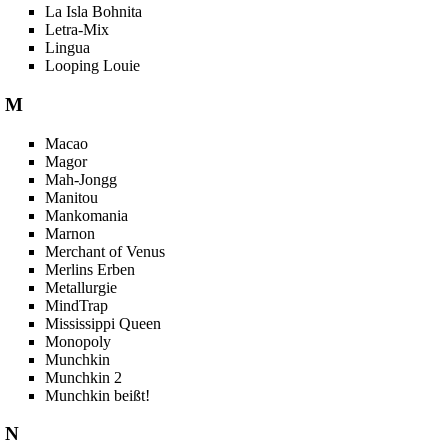
La Isla Bohnita
Letra-Mix
Lingua
Looping Louie
M
Macao
Magor
Mah-Jongg
Manitou
Mankomania
Marnon
Merchant of Venus
Merlins Erben
Metallurgie
MindTrap
Mississippi Queen
Monopoly
Munchkin
Munchkin 2
Munchkin beißt!
N