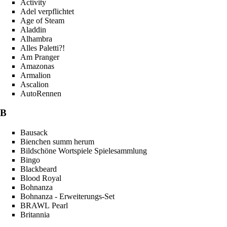
Activity
Adel verpflichtet
Age of Steam
Aladdin
Alhambra
Alles Paletti?!
Am Pranger
Amazonas
Armalion
Ascalion
AutoRennen
B
Bausack
Bienchen summ herum
Bildschöne Wortspiele Spielesammlung
Bingo
Blackbeard
Blood Royal
Bohnanza
Bohnanza - Erweiterungs-Set
BRAWL Pearl
Britannia