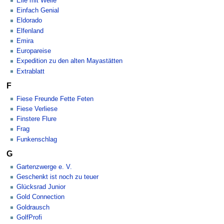
Eile mit Weile
Einfach Genial
Eldorado
Elfenland
Emira
Europareise
Expedition zu den alten Mayastätten
Extrablatt
F
Fiese Freunde Fette Feten
Fiese Verliese
Finstere Flure
Frag
Funkenschlag
G
Gartenzwerge e. V.
Geschenkt ist noch zu teuer
Glücksrad Junior
Gold Connection
Goldrausch
GolfProfi