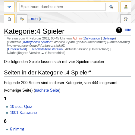
mehr
Kategorie:4 Spieler
Hilfe
Version vom 4. Februar 2011, 00:45 Uhr von
Admin
(
Diskussion
|
Beiträge
)
(Schützte „
Kategorie:4 Spieler
“: Weblink-Spam ([edit=autoconfirmed] (unbeschränkt)
[move=autoconfirmed] (unbeschränkt)))
(
Unterschied
)
← Nächstältere Version
| Aktuelle Version (Unterschied) |
Nächstjüngere Version → (Unterschied)
Zur
Zur
Die folgenden Spiele lassen sich mit vier Spielern spielen:
Navigation
Suche
Seiten in der Kategorie „4 Spieler“
springen
springen
Folgende 200 Seiten sind in dieser Kategorie, von 444 insgesamt.
(vorherige Seite) (
nächste Seite
)
1
10 sec. Quiz
1001 Karawane
6
6 nimmt