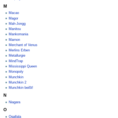
M
Macao
Magor
Mah-Jongg
Manitou
Mankomania
Marnon
Merchant of Venus
Merlins Erben
Metallurgie
MindTrap
Mississippi Queen
Monopoly
Munchkin
Munchkin 2
Munchkin beißt!
N
Niagara
O
Ogallala