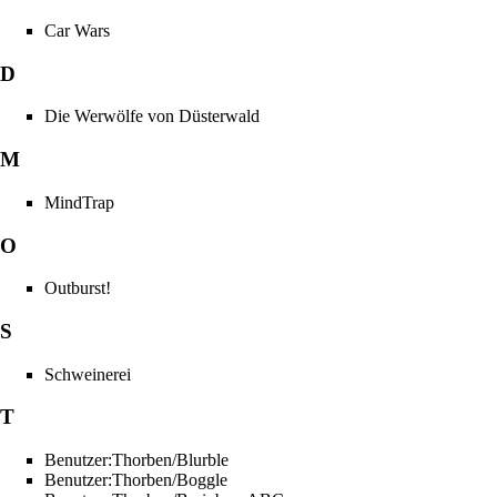
Car Wars
D
Die Werwölfe von Düsterwald
M
MindTrap
O
Outburst!
S
Schweinerei
T
Benutzer:Thorben/Blurble
Benutzer:Thorben/Boggle