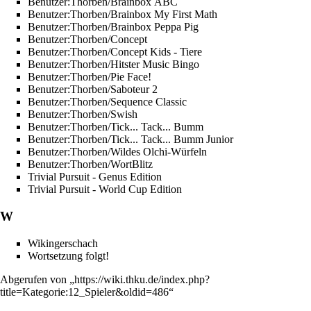
Benutzer:Thorben/Brainbox ABC
Benutzer:Thorben/Brainbox My First Math
Benutzer:Thorben/Brainbox Peppa Pig
Benutzer:Thorben/Concept
Benutzer:Thorben/Concept Kids - Tiere
Benutzer:Thorben/Hitster Music Bingo
Benutzer:Thorben/Pie Face!
Benutzer:Thorben/Saboteur 2
Benutzer:Thorben/Sequence Classic
Benutzer:Thorben/Swish
Benutzer:Thorben/Tick... Tack... Bumm
Benutzer:Thorben/Tick... Tack... Bumm Junior
Benutzer:Thorben/Wildes Olchi-Würfeln
Benutzer:Thorben/WortBlitz
Trivial Pursuit - Genus Edition
Trivial Pursuit - World Cup Edition
W
Wikingerschach
Wortsetzung folgt!
Abgerufen von „
https://wiki.thku.de/index.php?
title=Kategorie:12_Spieler&oldid=486
“