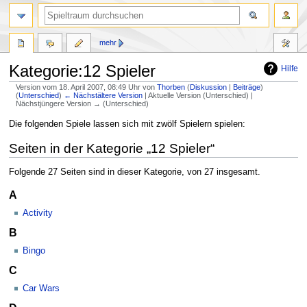
mehr
Kategorie:12 Spieler
Hilfe
Version vom 18. April 2007, 08:49 Uhr von
Thorben
(
Diskussion
|
Beiträge
)
(
Unterschied
)
← Nächstältere Version
| Aktuelle Version (Unterschied) |
Nächstjüngere Version → (Unterschied)
Zur
Zur
Die folgenden Spiele lassen sich mit zwölf Spielern spielen:
Navigation
Suche
Seiten in der Kategorie „12 Spieler“
springen
springen
Folgende 27 Seiten sind in dieser Kategorie, von 27 insgesamt.
A
Activity
B
Bingo
C
Car Wars