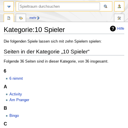
mehr
Kategorie:10 Spieler
Hilfe
Zur
Zur
Die folgenden Spiele lassen sich mit zehn Spielern spielen:
Navigation
Suche
Seiten in der Kategorie „10 Spieler“
springen
springen
Folgende 36 Seiten sind in dieser Kategorie, von 36 insgesamt.
6
6 nimmt
A
Activity
Am Pranger
B
Bingo
C