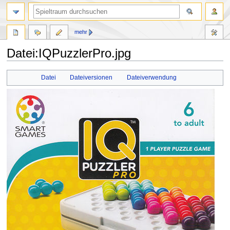
mehr
Datei:IQPuzzlerPro.jpg
Zur
Zur
Datei
Dateiversionen
Dateiverwendung
Navigation
Suche
springen
springen