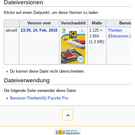
Dateiversionen
Klicke auf einen Zeitpunkt, um diese Version zu laden.
Version vom
Vorschaubild
Maße
Benutze
aktuell
23:39, 14. Feb. 2018
1.125 ×
Thorben
1.664
(
Diskussion
|
B
(1,3 MB)
Du kannst diese Datei nicht überschreiben.
Dateiverwendung
Die folgende Seite verwendet diese Datei:
Benutzer:Thorben/IQ Puzzler Pro