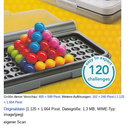
Größe dieser Vorschau:
405 × 599 Pixel
.
Weitere Auflösungen:
162 × 240 Pixel
|
1.125
× 1.664 Pixel
.
Originaldatei
‎
(1.125 × 1.664 Pixel, Dateigröße: 1,3 MB, MIME-Typ:
image/jpeg
)
eigener Scan