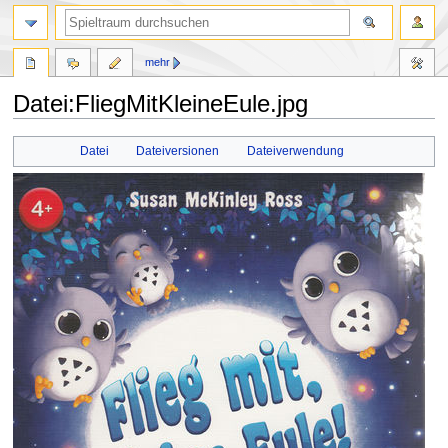
mehr
Datei:FliegMitKleineEule.jpg
Zur
Zur
Datei
Dateiversionen
Dateiverwendung
Navigation
Suche
springen
springen