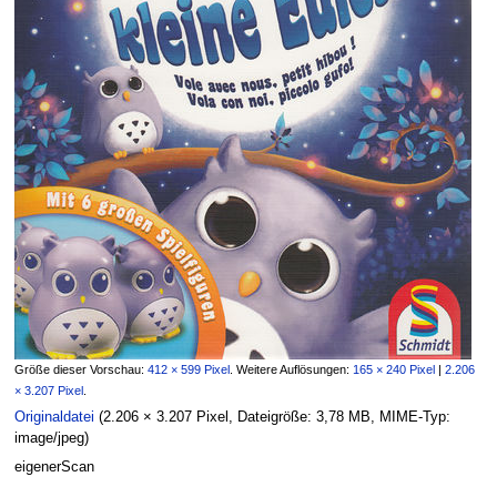
Größe dieser Vorschau:
412 × 599 Pixel
.
Weitere Auflösungen:
165 × 240 Pixel
|
2.206
× 3.207 Pixel
.
Originaldatei
‎
(2.206 × 3.207 Pixel, Dateigröße: 3,78 MB, MIME-Typ:
image/jpeg
)
eigenerScan