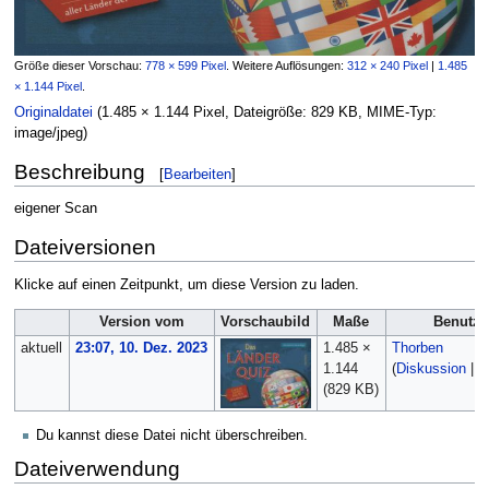
Größe dieser Vorschau:
778 × 599 Pixel
.
Weitere Auflösungen:
312 × 240 Pixel
|
1.485
× 1.144 Pixel
.
Originaldatei
‎
(1.485 × 1.144 Pixel, Dateigröße: 829 KB, MIME-Typ:
image/jpeg
)
Beschreibung
[
Bearbeiten
]
eigener Scan
Dateiversionen
Klicke auf einen Zeitpunkt, um diese Version zu laden.
Version vom
Vorschaubild
Maße
Benutze
aktuell
23:07, 10. Dez. 2023
1.485 ×
Thorben
1.144
(
Diskussion
|
B
(829 KB)
Du kannst diese Datei nicht überschreiben.
Dateiverwendung