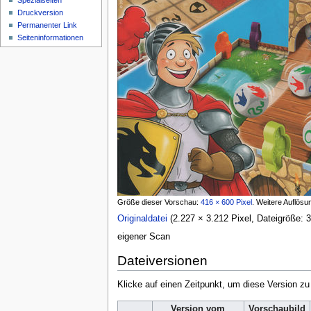
Spezialseiten
Druckversion
Permanenter Link
Seiten­informationen
Größe dieser Vorschau:
416 × 600 Pixel
.
Weitere Auflösu
Originaldatei
‎
(2.227 × 3.212 Pixel, Dateigröße
eigener Scan
Dateiversionen
Klicke auf einen Zeitpunkt, um diese Version zu
Version vom
Vorschaubild