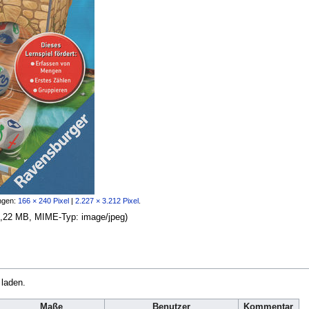
ngen:
166 × 240 Pixel
|
2.227 × 3.212 Pixel
.
: 3,22 MB, MIME-Typ:
image/jpeg
)
 laden.
Maße
Benutzer
Kommentar