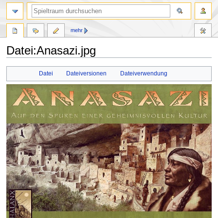
mehr
Datei:Anasazi.jpg
Zur
Zur
Datei
Dateiversionen
Dateiverwendung
Navigation
Suche
springen
springen