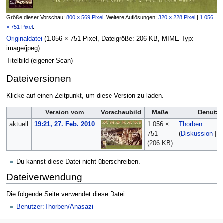
Größe dieser Vorschau:
800 × 569 Pixel
.
Weitere Auflösungen:
320 × 228 Pixel
|
1.056
× 751 Pixel
.
Originaldatei
‎
(1.056 × 751 Pixel, Dateigröße: 206 KB, MIME-Typ:
image/jpeg
)
Titelbild (eigener Scan)
Dateiversionen
Klicke auf einen Zeitpunkt, um diese Version zu laden.
Version vom
Vorschaubild
Maße
Benutze
aktuell
19:21, 27. Feb. 2010
1.056 ×
Thorben
751
(
Diskussion
|
B
(206 KB)
Du kannst diese Datei nicht überschreiben.
Dateiverwendung
Die folgende Seite verwendet diese Datei:
Benutzer:Thorben/Anasazi