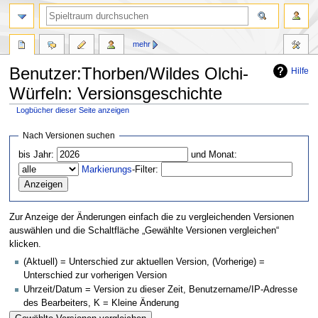
mehr
Benutzer:Thorben/Wildes Olchi-
Hilfe
Würfeln: Versionsgeschichte
Logbücher dieser Seite anzeigen
Zur
Zur
Nach Versionen suchen
Navigation
Suche
bis Jahr:
und Monat:
springen
springen
Markierungs
-Filter:
Zur Anzeige der Änderungen einfach die zu vergleichenden Versionen
auswählen und die Schaltfläche „Gewählte Versionen vergleichen“
klicken.
(Aktuell) = Unterschied zur aktuellen Version, (Vorherige) =
Unterschied zur vorherigen Version
Uhrzeit/Datum = Version zu dieser Zeit, Benutzername/IP-Adresse
des Bearbeiters, K = Kleine Änderung