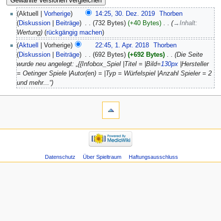
Aktuell
Vorherige
14:25, 30. Dez. 2019
‎
Thorben
Diskussion
Beiträge
‎
732 Bytes
+40 Bytes
‎
→‎Inhalt
:
Wertung
rückgängig machen
Aktuell
Vorherige
22:45, 1. Apr. 2018
‎
Thorben
Diskussion
Beiträge
‎
692 Bytes
+692 Bytes
‎
Die Seite
wurde neu angelegt: „{{Infobox_Spiel |Titel = |Bild=
130px
|Hersteller
= Oetinger Spiele |Autor(en) = |Typ = Würfelspiel |Anzahl Spieler = 2
und mehr...“
Datenschutz
Über Spieltraum
Haftungsausschluss