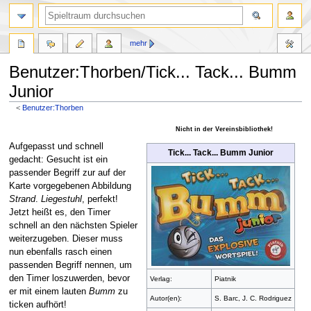
mehr
Benutzer:Thorben/Tick... Tack... Bumm
Junior
<
Benutzer:Thorben
Zur
Zur
Nicht in der Vereinsbibliothek!
Navigation
Suche
Aufgepasst und schnell
Tick... Tack... Bumm Junior
springen
springen
gedacht: Gesucht ist ein
passender Begriff zur auf der
Karte vorgegebenen Abbildung
Strand
.
Liegestuhl
, perfekt!
Jetzt heißt es, den Timer
schnell an den nächsten Spieler
weiterzugeben. Dieser muss
nun ebenfalls rasch einen
passenden Begriff nennen, um
den Timer loszuwerden, bevor
Verlag:
Piatnik
er mit einem lauten
Bumm
zu
Autor(en):
S. Barc, J. C. Rodriguez
ticken aufhört!