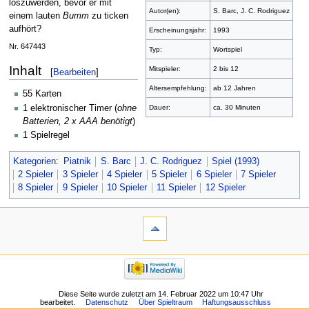
loszuwerden, bevor er mit
Autor(en):
S. Barc, J. C. Rodriguez
einem lauten
Bumm
zu ticken
aufhört?
Erscheinungsjahr:
1993
Nr. 647443
Typ:
Wortspiel
Inhalt
Mitspieler:
2 bis 12
[
Bearbeiten
]
Altersempfehlung:
ab 12 Jahren
55 Karten
1 elektronischer Timer (
ohne
Dauer:
ca. 30 Minuten
Batterien, 2 x AAA benötigt
)
1 Spielregel
Kategorien
:
Piatnik
S. Barc
J. C. Rodriguez
Spiel (1993)
2 Spieler
3 Spieler
4 Spieler
5 Spieler
6 Spieler
7 Spieler
8 Spieler
9 Spieler
10 Spieler
11 Spieler
12 Spieler
Diese Seite wurde zuletzt am 14. Februar 2022 um 10:47 Uhr
bearbeitet.
Datenschutz
Über Spieltraum
Haftungsausschluss