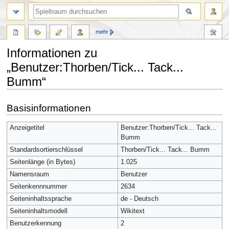
mehr
Informationen zu
„Benutzer:Thorben/Tick... Tack...
Bumm“
Zur
Zur
Basisinformationen
Navigation
Suche
springen
springen
Anzeigetitel
Benutzer:Thorben/Tick... Tack...
Bumm
Standardsortierschlüssel
Thorben/Tick... Tack... Bumm
Seitenlänge (in Bytes)
1.025
Namensraum
Benutzer
Seitenkennnummer
2634
Seiteninhaltssprache
de - Deutsch
Seiteninhaltsmodell
Wikitext
Benutzerkennung
2