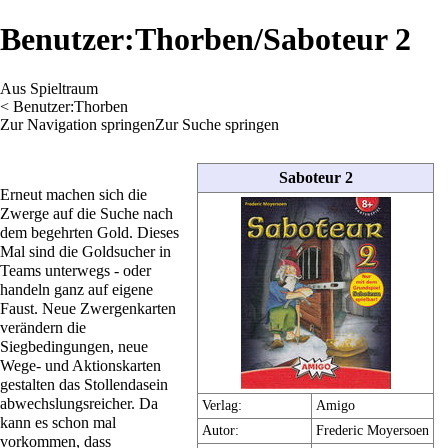
Benutzer:Thorben/Saboteur 2
Aus Spieltraum
<
Benutzer:Thorben
Zur Navigation springen
Zur Suche springen
Saboteur 2
Erneut machen sich die
Zwerge auf die Suche nach
dem begehrten Gold. Dieses
Mal sind die Goldsucher in
Teams unterwegs - oder
handeln ganz auf eigene
Faust. Neue Zwergenkarten
verändern die
Siegbedingungen, neue
Wege- und Aktionskarten
gestalten das Stollendasein
abwechslungsreicher. Da
Verlag:
Amigo
kann es schon mal
Autor:
Frederic Moyersoen
vorkommen, dass