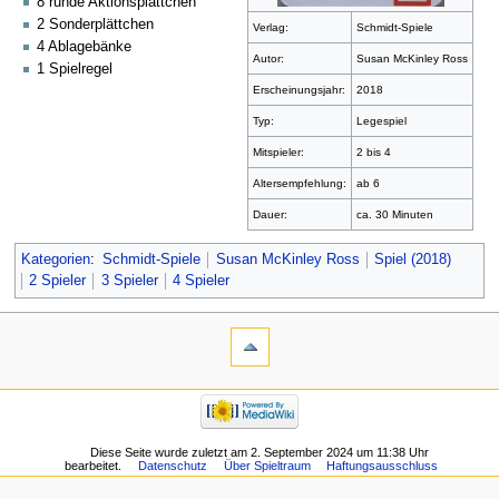
8 runde Aktionsplättchen
2 Sonderplättchen
Verlag:
Schmidt-Spiele
4 Ablagebänke
Autor:
Susan McKinley Ross
1 Spielregel
Erscheinungsjahr:
2018
Typ:
Legespiel
Mitspieler:
2 bis 4
Altersempfehlung:
ab 6
Dauer:
ca. 30 Minuten
Kategorien
:
Schmidt-Spiele
Susan McKinley Ross
Spiel (2018)
2 Spieler
3 Spieler
4 Spieler
Diese Seite wurde zuletzt am 2. September 2024 um 11:38 Uhr
bearbeitet.
Datenschutz
Über Spieltraum
Haftungsausschluss