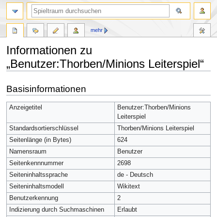
mehr
Informationen zu
„Benutzer:Thorben/Minions Leiterspiel“
Zur
Zur
Basisinformationen
Navigation
Suche
springen
springen
Anzeigetitel
Benutzer:Thorben/Minions
Leiterspiel
Standardsortierschlüssel
Thorben/Minions Leiterspiel
Seitenlänge (in Bytes)
624
Namensraum
Benutzer
Seitenkennnummer
2698
Seiteninhaltssprache
de - Deutsch
Seiteninhaltsmodell
Wikitext
Benutzerkennung
2
Indizierung durch Suchmaschinen
Erlaubt