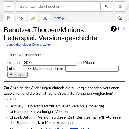
mehr
Benutzer:Thorben/Minions
Hilfe
Leiterspiel: Versionsgeschichte
Logbücher dieser Seite anzeigen
Zur
Zur
Nach Versionen suchen
Navigation
Suche
bis Jahr:
und Monat:
springen
springen
Markierungs
-Filter:
Zur Anzeige der Änderungen einfach die zu vergleichenden Versionen
auswählen und die Schaltfläche „Gewählte Versionen vergleichen“
klicken.
(Aktuell) = Unterschied zur aktuellen Version, (Vorherige) =
Unterschied zur vorherigen Version
Uhrzeit/Datum = Version zu dieser Zeit, Benutzername/IP-Adresse
des Bearbeiters, K = Kleine Änderung