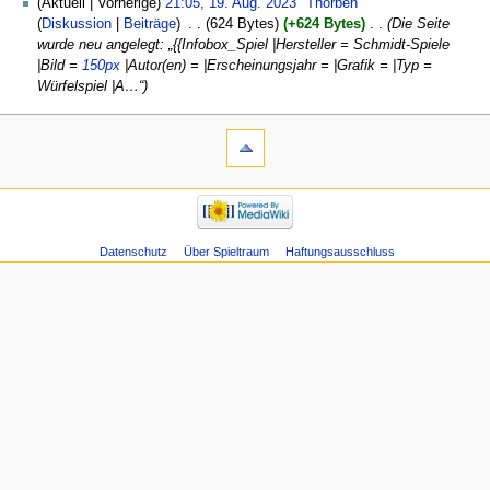
Aktuell
Vorherige
21:05, 19. Aug. 2023
‎
Thorben
Diskussion
Beiträge
‎
624 Bytes
+624 Bytes
‎
Die Seite
wurde neu angelegt: „{{Infobox_Spiel |Hersteller = Schmidt-Spiele
|Bild =
150px
|Autor(en) = |Erscheinungsjahr = |Grafik = |Typ =
Würfelspiel |A…“
Datenschutz
Über Spieltraum
Haftungsausschluss