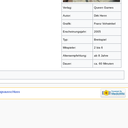
Verlag:
Queen Games
Autor:
Dirk Henn
Grafik:
Franz Vohwinkel
Erscheinungsjahr:
2005
Typ:
Brettspiel
Mitspieler:
2 bis 6
Altersempfehlung:
ab 8 Jahre
Dauer:
ca. 60 Minuten
ngsausschluss