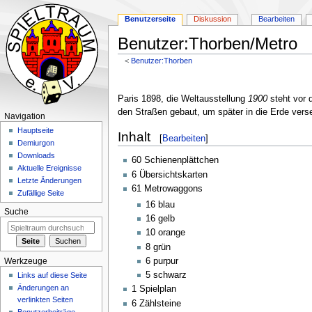
Benutzerseite
Diskussion
Bearbeiten
Benutzer:Thorben/Metro
<
Benutzer:Thorben
Zur
Zur
Navigation
Suche
Paris 1898, die Weltausstellung
1900
steht vor 
springen
springen
den Straßen gebaut, um später in die Erde ver
Navigation
Hauptseite
Inhalt
[
Bearbeiten
]
Demiurgon
Downloads
60 Schienenplättchen
Aktuelle Ereignisse
6 Übersichtskarten
Letzte Änderungen
61 Metrowaggons
Zufällige Seite
16 blau
Suche
16 gelb
10 orange
8 grün
6 purpur
Werkzeuge
5 schwarz
Links auf diese Seite
Änderungen an
1 Spielplan
verlinkten Seiten
6 Zählsteine