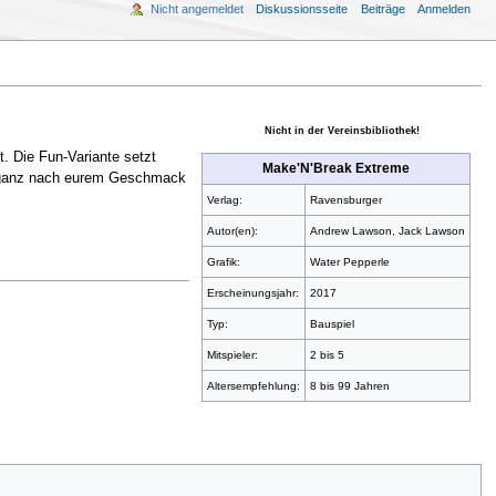
Nicht angemeldet
Diskussionsseite
Beiträge
Anmelden
Nicht in der Vereinsbibliothek!
. Die Fun-Variante setzt
Make'N'Break Extreme
el ganz nach eurem Geschmack
Verlag:
Ravensburger
Autor(en):
Andrew Lawson, Jack Lawson
Grafik:
Water Pepperle
Erscheinungsjahr:
2017
Typ:
Bauspiel
Mitspieler:
2 bis 5
Altersempfehlung:
8 bis 99 Jahren