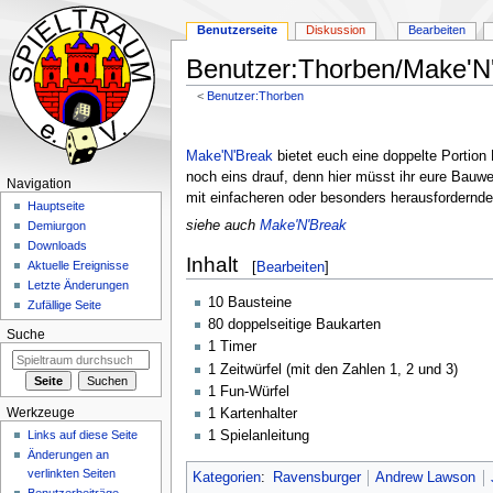
Benutzerseite
Diskussion
Bearbeiten
Benutzer:Thorben/Make'N
<
Benutzer:Thorben
Zur
Zur
Navigation
Suche
Make'N'Break
bietet euch eine doppelte Portion
springen
springen
noch eins drauf, denn hier müsst ihr eure Bau
Navigation
mit einfacheren oder besonders herausfordernd
Hauptseite
siehe auch
Make'N'Break
Demiurgon
Downloads
Inhalt
[
Bearbeiten
]
Aktuelle Ereignisse
Letzte Änderungen
10 Bausteine
Zufällige Seite
80 doppelseitige Baukarten
Suche
1 Timer
1 Zeitwürfel (mit den Zahlen 1, 2 und 3)
1 Fun-Würfel
Werkzeuge
1 Kartenhalter
Links auf diese Seite
1 Spielanleitung
Änderungen an
verlinkten Seiten
Kategorien
:
Ravensburger
Andrew Lawson