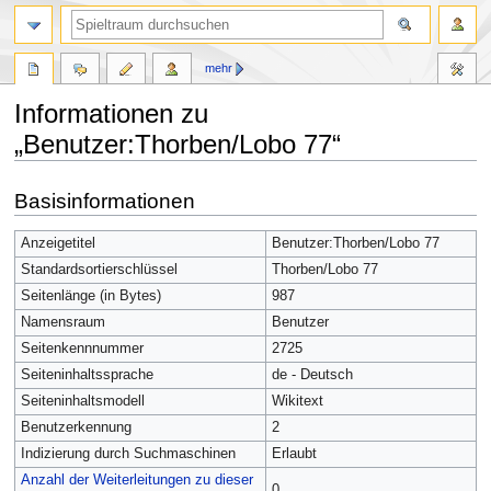
mehr
Informationen zu
„Benutzer:Thorben/Lobo 77“
Zur
Zur
Basisinformationen
Navigation
Suche
springen
springen
Anzeigetitel
Benutzer:Thorben/Lobo 77
Standardsortierschlüssel
Thorben/Lobo 77
Seitenlänge (in Bytes)
987
Namensraum
Benutzer
Seitenkennnummer
2725
Seiteninhaltssprache
de - Deutsch
Seiteninhaltsmodell
Wikitext
Benutzerkennung
2
Indizierung durch Suchmaschinen
Erlaubt
Anzahl der Weiterleitungen zu dieser
0