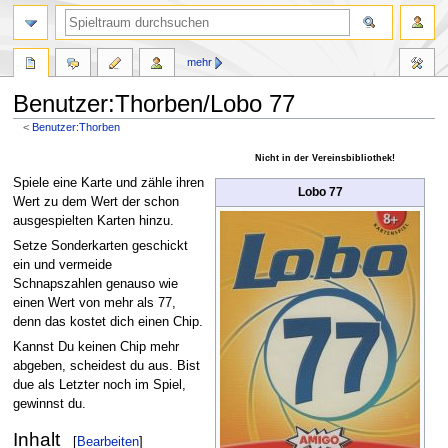
mehr
Benutzer:Thorben/Lobo 77
<
Benutzer:Thorben
Zur
Zur
Nicht in der Vereinsbibliothek!
Navigation
Suche
Spiele eine Karte und zähle ihren
Lobo 77
springen
springen
Wert zu dem Wert der schon
ausgespielten Karten hinzu.
Setze Sonderkarten geschickt
ein und vermeide
Schnapszahlen genauso wie
einen Wert von mehr als 77,
denn das kostet dich einen Chip.
Kannst Du keinen Chip mehr
abgeben, scheidest du aus. Bist
due als Letzter noch im Spiel,
gewinnst du.
Inhalt
[
Bearbeiten
]