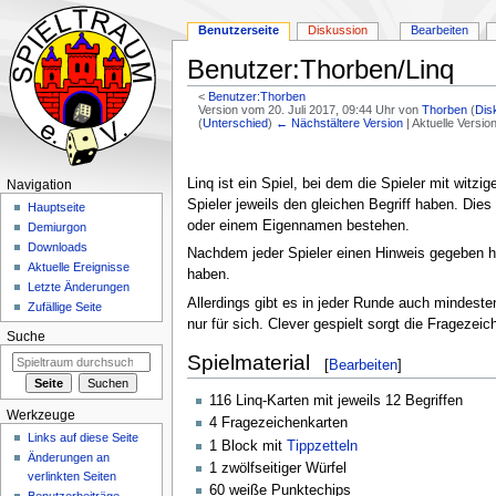
Benutzerseite
Diskussion
Bearbeiten
Benutzer:Thorben/Linq
<
Benutzer:Thorben
Version vom 20. Juli 2017, 09:44 Uhr von
Thorben
(
Dis
(
Unterschied
)
← Nächstältere Version
| Aktuelle Versi
Zur
Zur
Navigation
Suche
Linq ist ein Spiel, bei dem die Spieler mit witzi
Navigation
springen
springen
Spieler jeweils den gleichen Begriff haben. Dies
Hauptseite
oder einem Eigennamen bestehen.
Demiurgon
Downloads
Nachdem jeder Spieler einen Hinweis gegeben hat
Aktuelle Ereignisse
haben.
Letzte Änderungen
Allerdings gibt es in jeder Runde auch mindestens
Zufällige Seite
nur für sich. Clever gespielt sorgt die Fragezei
Suche
Spielmaterial
[
Bearbeiten
]
116 Linq-Karten mit jeweils 12 Begriffen
Werkzeuge
4 Fragezeichenkarten
Links auf diese Seite
1 Block mit
Tippzetteln
Änderungen an
1 zwölfseitiger Würfel
verlinkten Seiten
60 weiße Punktechips