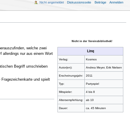
Nicht angemeldet
Diskussionsseite
Beiträge
Anmelden
Nicht in der Vereinsbibliothek!
s herauszufinden, welche zwei
Linq
rf allerdings nur aus einem Wort
Verlag:
Kosmos
ntischen Begriff umschrieben
Autor(en):
Andrea Meyer, Erik Nielsen
Erscheinungsjahr:
2011
ne Fragezeichenkarte und spielt
Typ:
Partyspiel
Mitspieler:
4 bis 8
Altersempfehlung:
ab 10
Dauer:
ca. 45 Minuten