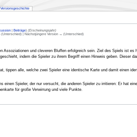
Versionsgeschichte
kussion
|
Beiträge
)
(Erscheinungsjahr)
on (Unterschied) | Nächstjüngere Version → (Unterschied)
gen Assoziationen und cleveren Bluffen erfolgreich sein. Ziel des Spiels ist e
 geschieht, indem die Spieler zu ihrem Begriff einen Hinweis geben. Dieser da
, tippen alle, welche zwei Spieler eine identische Karte und damit einen ide
 einen Spieler, der nur versucht, die anderen Spieler zu irritieren: Er hat ei
chenkarte für große Verwirrung und viele Punkte.