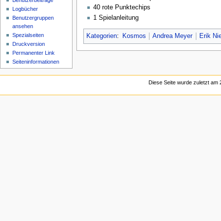
Benutzerbeiträge
40 rote Punktechips
Logbücher
1 Spielanleitung
Benutzergruppen
ansehen
Spezialseiten
Kategorien
:
Kosmos
Andrea Meyer
Erik Ni
Druckversion
Permanenter Link
Seiten­informationen
Diese Seite wurde zuletzt am 2